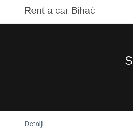
Rent a car Bihać
S
Detalji