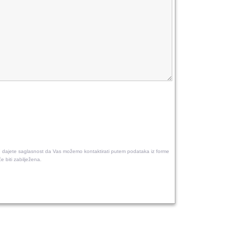
"
dajete saglasnost da Vas možemo kontaktirati putem podataka iz forme
e biti zabilježena.