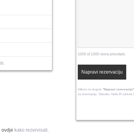
1000 of 1000 slova preostalo.
4h
Klikom na dugme
"Napravi rezervaciju
za rezervaciju. Također, Vaša IP adresa ć
e
ovdje
kako rezervisati.