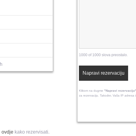
1000 of 1000 slova preostalo.
4h
Klikom na dugme
"Napravi rezervaciju
za rezervaciju. Također, Vaša IP adresa ć
e
ovdje
kako rezervisati.