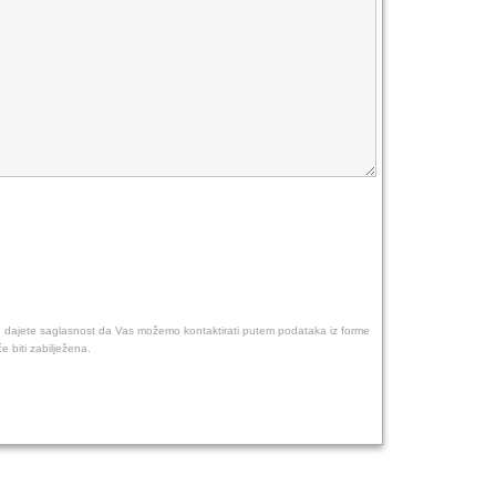
"
dajete saglasnost da Vas možemo kontaktirati putem podataka iz forme
e biti zabilježena.