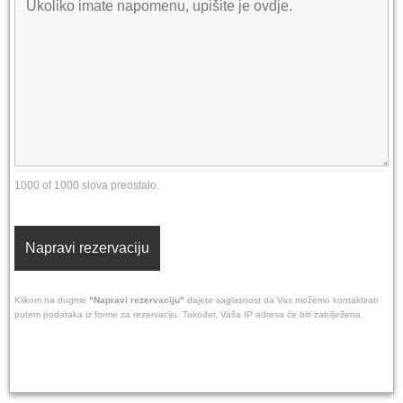
1000 of 1000 slova preostalo.
Klikom na dugme
"Napravi rezervaciju"
dajete saglasnost da Vas možemo kontaktirati
putem podataka iz forme za rezervaciju. Također, Vaša IP adresa će biti zabilježena.